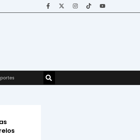
portes
as
relos