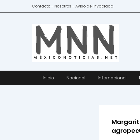
Ir
Contacto - Nosotros - Aviso de Privacidad
al
contenido
Inicio
Nacional
Internacional
Margarit
agropecu