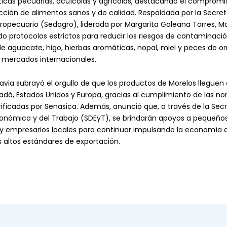
icas pecuarias, acuícolas y agrícolas, destacando el compromi
cción de alimentos sanos y de calidad. Respaldada por la Secret
gropecuario (Sedagro), liderada por Margarita Galeana Torres, M
 protocolos estrictos para reducir los riesgos de contaminació
e aguacate, higo, hierbas aromáticas, nopal, miel y peces de or
 mercados internacionales.
avia subrayó el orgullo de que los productos de Morelos lleguen
adá, Estados Unidos y Europa, gracias al cumplimiento de las n
erificadas por Senasica. Además, anunció que, a través de la Sec
conómico y del Trabajo (SDEyT), se brindarán apoyos a pequeño
y empresarios locales para continuar impulsando la economía d
 altos estándares de exportación.