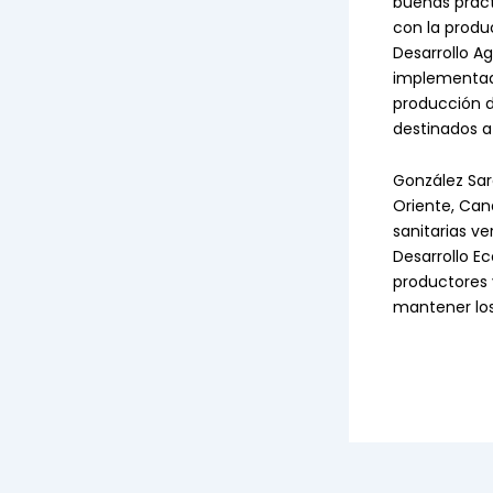
buenas práct
con la produ
Desarrollo A
implementado
producción d
destinados a
González Sar
Oriente, Can
sanitarias v
Desarrollo E
productores 
mantener los