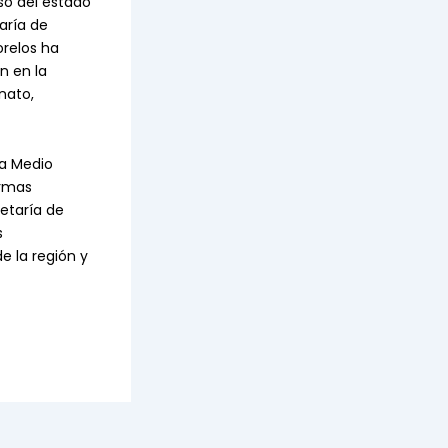
so del estado
aría de
orelos ha
n en la
nato,
 a Medio
ormas
retaría de
s
e la región y