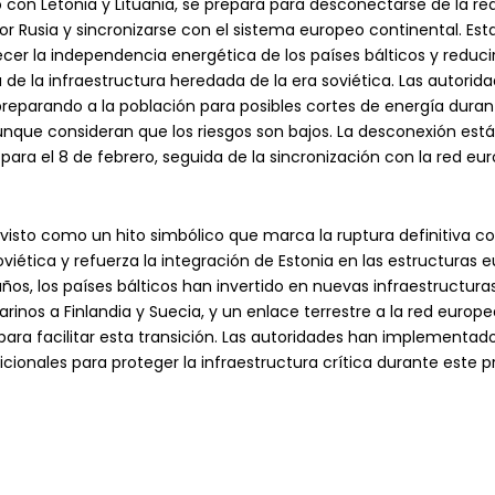
o con Letonia y Lituania, se prepara para desconectarse de la red
or Rusia y sincronizarse con el sistema europeo continental. Es
ecer la independencia energética de los países bálticos y reduci
de la infraestructura heredada de la era soviética. Las autorid
reparando a la población para posibles cortes de energía duran
aunque consideran que los riesgos son bajos. La desconexión está
ara el 8 de febrero, seguida de la sincronización con la red eur
 visto como un hito simbólico que marca la ruptura definitiva co
iética y refuerza la integración de Estonia en las estructuras e
años, los países bálticos han invertido en nuevas infraestructura
inos a Finlandia y Suecia, y un enlace terrestre a la red europe
 para facilitar esta transición. Las autoridades han implementa
cionales para proteger la infraestructura crítica durante este p