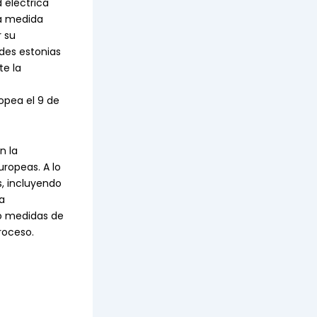
 eléctrica
ta medida
r su
ades estonias
te la
opea el 9 de
n la
uropeas. A lo
s, incluyendo
a
do medidas de
roceso.