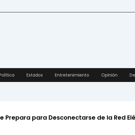
Política
Estados
Entretenimiento
Opinión
De
se Prepara para Desconectarse de la Red Elé