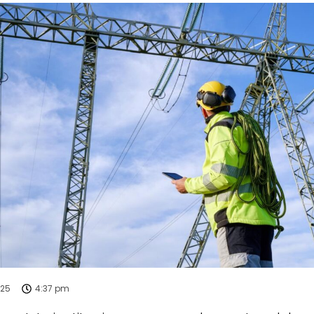
025
4:37 pm