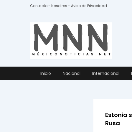
Ir
Contacto - Nosotros - Aviso de Privacidad
al
contenido
Inicio
Nacional
Internacional
Estonia 
Rusa