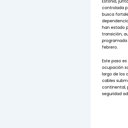
Estonia, junt
controlada p
busca fortal
dependencia 
han estado p
transición, 
programada p
febrero.
Este paso es
ocupación sov
largo de los 
cables submar
continental,
seguridad adi