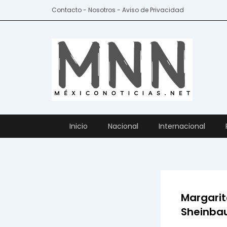
Ir
Contacto - Nosotros - Aviso de Privacidad
al
contenido
Inicio
Nacional
Internacional
Margarit
Sheinba