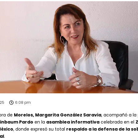
025
6:08 pm
ora de
Morelos, Margarita González Saravia
, acompañó a la 
einbaum Pardo
en la
asamblea informativa
celebrada en el
Z
México
, donde expresó su total
respaldo a la defensa de la so
al
.