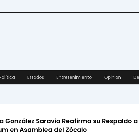
Política
Estados
Entretenimiento
Opinión
De
a González Saravia Reafirma su Respaldo a
um en Asamblea del Zócalo