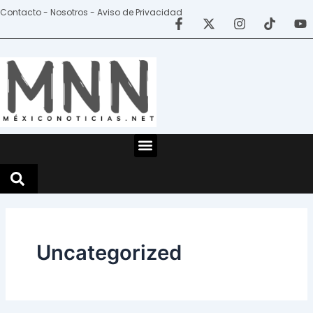
Ir
Paginación
Contacto - Nosotros - Aviso de Privacidad
al
de
contenido
entradas
Menu
Uncategorized